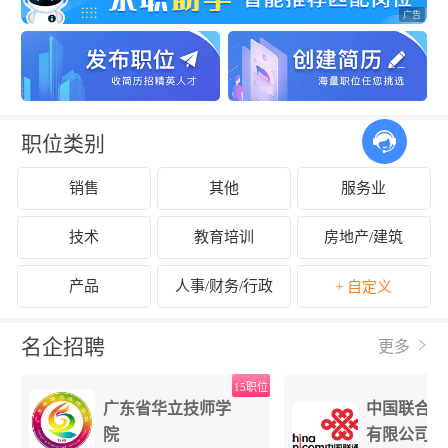
职位类别
销售
其他
服务业
技术
教育培训
房地产/建筑
产品
人事/财务/行政
+ 自定义
名企招聘
更多
位
15职位
广东省华立技师学
中国联合网
院
有限公司江