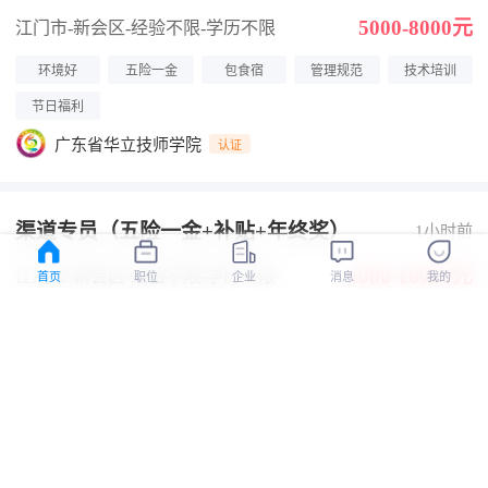
5000-8000元
江门市-新会区
-经验不限
-学历不限
环境好
五险一金
包食宿
管理规范
技术培训
节日福利
广东省华立技师学院
认证
渠道专员（五险一金+补贴+年终奖）
1小时前
4000-10000元
江门市-新会区
-经验不限
-学历不限
首页
职位
企业
消息
我的
交通补助
加班补助
餐补
医保
社保
年终奖
住房公积金
节日福利
年假
婚假
其他
中国联合网络通信有限公司江门市新会区分公司
认证