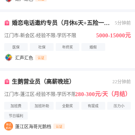
婚恋电话邀约专员（月休6天+五险一
5分钟前
金）
5000-15000元
江门市-新会区
-经验不限
-学历不限
医保
社保
年终奖
婚假
汇声汇色
认证
生鹅营业员（高薪晚班）
22分钟前
280-300元/天（月结）
江门市-蓬江区
-经验不限
-学历不限
加班费
加班补助
全勤奖
有提成
压力小
节日福利
蓬江区海哥光鹅档
认证