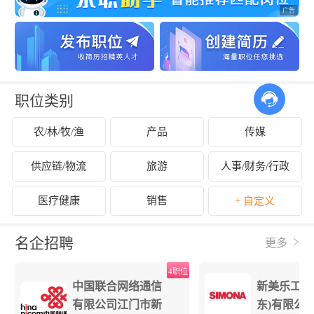
职位类别
农/林/牧/渔
产品
传媒
供应链/物流
旅游
人事/财务/行政
医疗健康
销售
+ 自定义
名企招聘
更多
位
4职位
中国联合网络通信
新美乐工程
有限公司江门市新
东)有限公