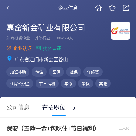
企业信息
嘉窑新会矿业有限公司
外商投资企业
其他行业
100-499人
企业认证
实名认证
广东省江门市新会区苍山
加班补助
包住
医保
社保
年终奖
住房公积金
节日福利
年假
婚假
其他
公司信息
在招职位
· 5
保安（五险一金+包吃住+节日福利）
11-08